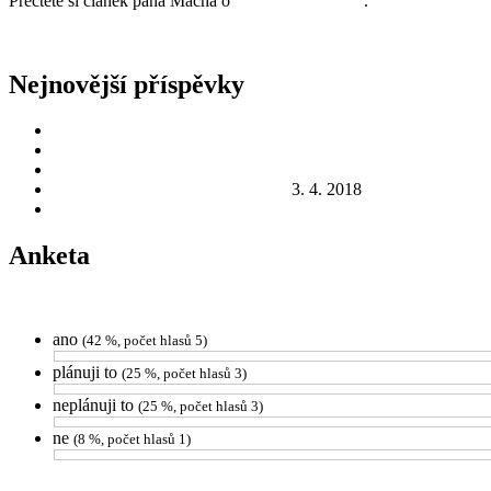
Přečtěte si článek pana Macha o
Pražském povstání
.
Nejnovější příspěvky
Sokolovna na Proseku: Tady parašutisté Gabčík a Kubiš ukrýval
Zažili jsme Odkolek jinak: skvělé počasí, výborná atmosféra a do
Zažít město jinak 2019: Rod Odkolků a jejich Továrna na chlé
Ukliďme Prosek, ukliďme Česko!
3. 4. 2018
Jak to bude s Hostincem U Brabců? To odhalí veřejné jednání n
Anketa
ano
(42 %, počet hlasů 5)
plánuji to
(25 %, počet hlasů 3)
neplánuji to
(25 %, počet hlasů 3)
ne
(8 %, počet hlasů 1)