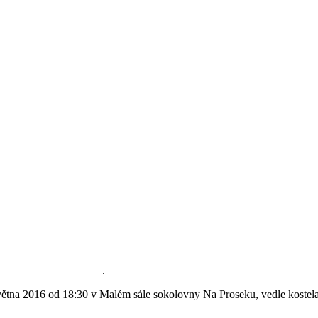
ětna ? 9. květn
a 1
945
.
větna 2016 od 18:30 v Malém sále sokolovny Na Proseku, vedle kostela