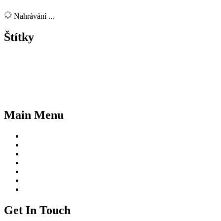
Nahrávání ...
Štítky
Hosti
architektura
atentát na Heydricha
autobusy
demolice
Gabčík a Kubiš
historie
Městská památková zóna
Odkolek
NPú
národní
Operace Anthropoid
Starý Prosek
sídliště Prosek
Sokol
sokolovna
ukliďm
starosta
Main Menu
Novinky
Příspěvky
Historie
Fotky a videa
Užitečné odkazy
O nás
Zásady cookies (EU)
Get In Touch