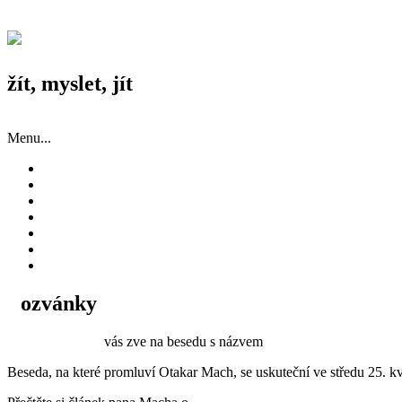
žít, myslet, jít
Menu...
Novinky
Příspěvky
Historie
Fotky a videa
Užitečné odkazy
O nás
Zásady cookies (EU)
Pozvánky
TJ Sokol Prosek
vás zve na besedu s názvem
Pražské povstání 5. kv
Beseda, na které promluví Otakar Mach, se uskuteční ve středu 25. k