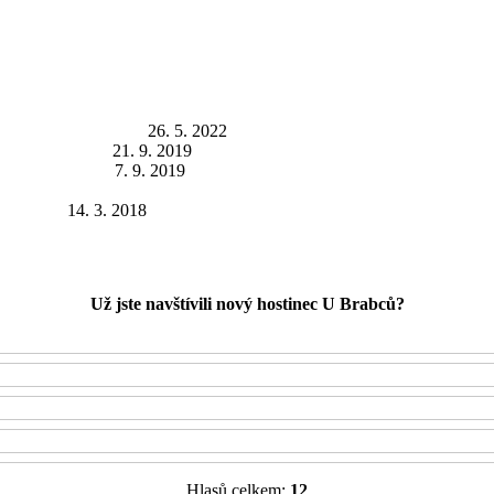
i oblečení a granáty
26. 5. 2022
bré jídlo a pití
21. 9. 2019
b ve Vysočanech
7. 9. 2019
a radnici
14. 3. 2018
Už jste navštívili nový hostinec U Brabců?
Hlasů celkem:
12